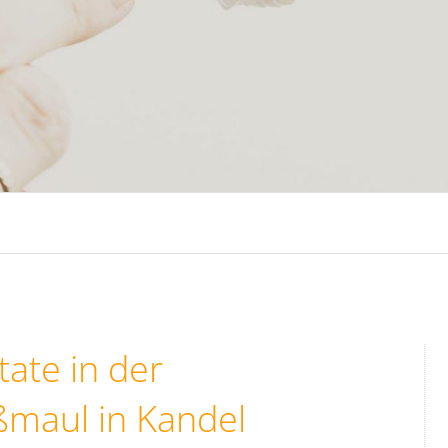
tate in der
ßmaul in Kandel