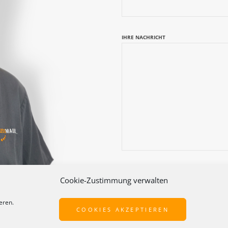
IHRE NACHRICHT
Cookie-Zustimmung verwalten
PLEASE
eren.
LEAVE
COOKIES AKZEPTIEREN