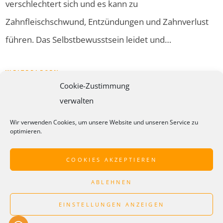
verschlechtert sich und es kann zu
Zahnfleischschwund, Entzündungen und Zahnverlust
führen. Das Selbstbewusstsein leidet und…
WEITERLESEN
Cookie-Zustimmung
verwalten
Wir verwenden Cookies, um unsere Website und unseren Service zu
optimieren.
1
2
3
4
COOKIES AKZEPTIEREN
ABLEHNEN
© 2022 · ZAHNARZTPRAXIS DR. PHILIPP KUSSMAUL · KANDEL
EINSTELLUNGEN ANZEIGEN
KONTAKT
IMPRESSUM
DATENSCHUTZ